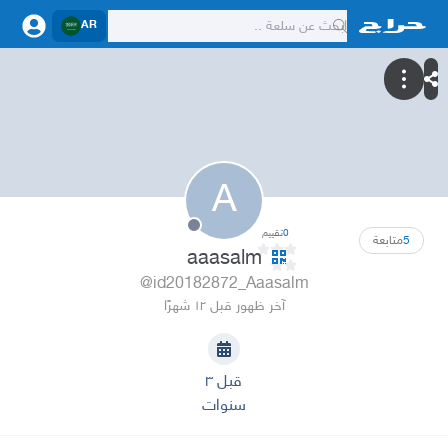
AR
A
0
تقييم
5
متابعة
aaasalm
@id20182872_Aaasalm
آخر ظهور قبل ١٢ شهرًا
قبل ٣
سنوات