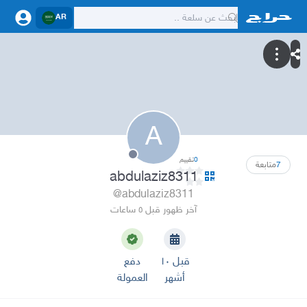
AR
A
0
تقييم
7
متابعة
abdulaziz8311
@abdulaziz8311
آخر ظهور قبل ٥ ساعات
قبل ١٠
دفع
أشهر
العمولة