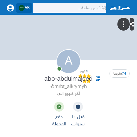
AR
A
2
تقييم
74
متابعة
abo-abdulmajeed
@mrbt_alkrymyh
آخر ظهور الآن
قبل ١٠
دفع
سنوات
العمولة