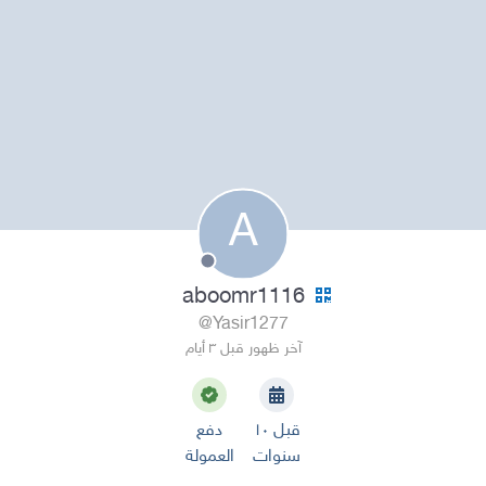
A
aboomr1116
@Yasir1277
آخر ظهور قبل ٣ أيام
قبل ١٠
دفع
سنوات
العمولة