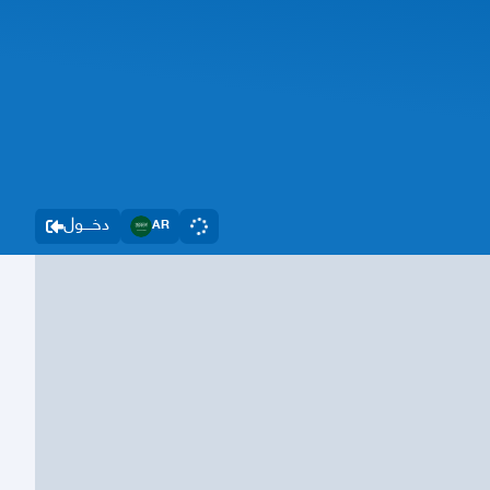
دخــــول
AR