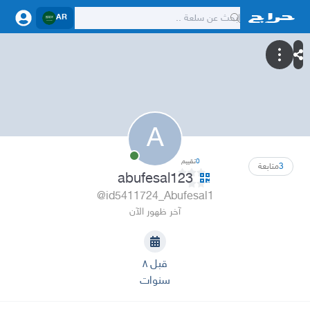
AR
A
0
تقييم
3
متابعة
abufesal123
@id5411724_Abufesal1
آخر ظهور الآن
قبل ٨
سنوات