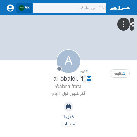
AR
A
0
تقييم
2
متابعة
al-obaidi. 1
@abnalfrata
آخر ظهور قبل ٣ أيام
قبل ٦
سنوات