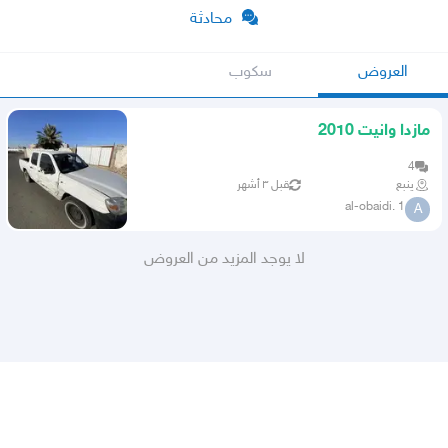
محادثة
العروض
سكوب
مازدا وانيت 2010
4
ينبع
قبل ٣ أشهر
al-obaidi. 1
A
لا يوجد المزيد من العروض