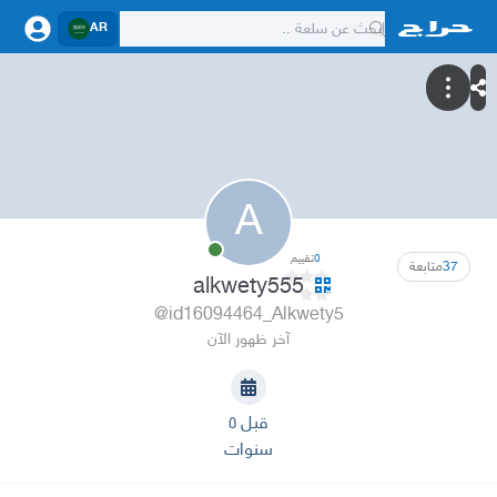
AR
A
0
تقييم
37
متابعة
alkwety555
@id16094464_Alkwety5
آخر ظهور الآن
قبل ٥
سنوات