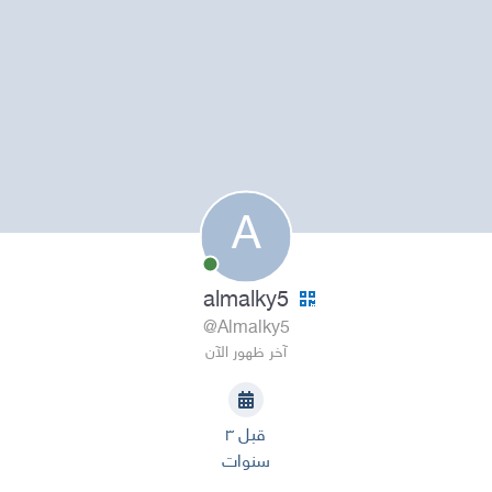
A
almalky5
@Almalky5
آخر ظهور الآن
قبل ٣
سنوات