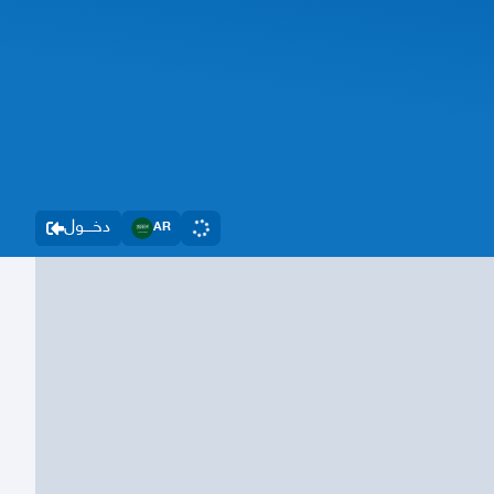
دخــــول
AR