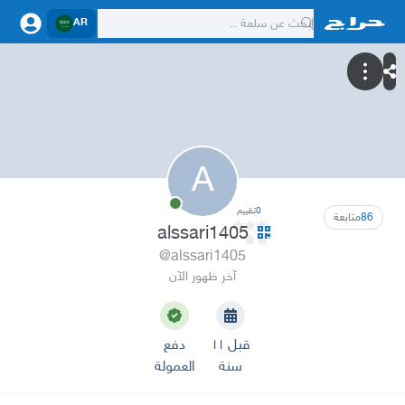
AR
A
0
تقييم
86
متابعة
alssari1405
@alssari1405
آخر ظهور الآن
قبل ١١
دفع
سنة
العمولة