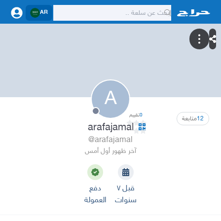
AR
A
0
تقييم
12
متابعة
arafajamal
@arafajamal
آخر ظهور أول أمس
قبل ٧
دفع
سنوات
العمولة