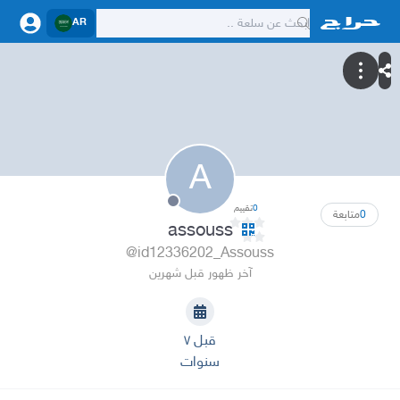
AR
A
0
تقييم
0
متابعة
assouss
@id12336202_Assouss
آخر ظهور قبل شهرين
قبل ٧
سنوات