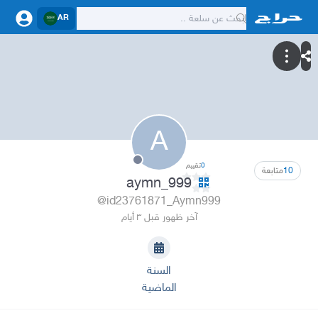
AR
A
0
تقييم
10
متابعة
aymn_999
@id23761871_Aymn999
آخر ظهور قبل ٣ أيام
السنة
الماضية