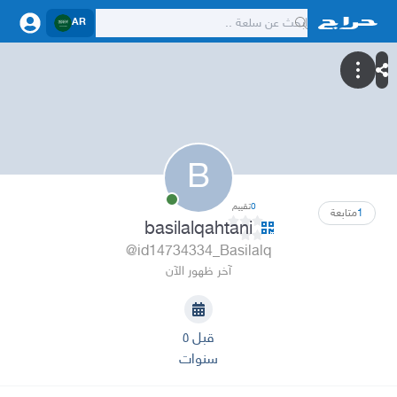
AR
B
0
تقييم
1
متابعة
basilalqahtani
@id14734334_Basilalq
آخر ظهور الآن
قبل ٥
سنوات