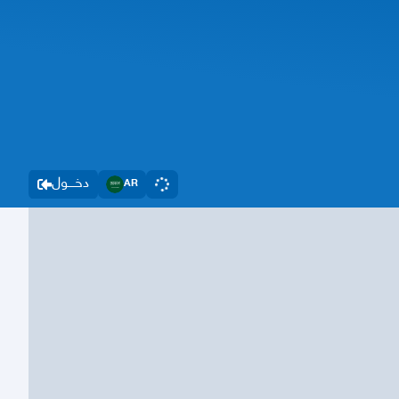
دخــــول
AR