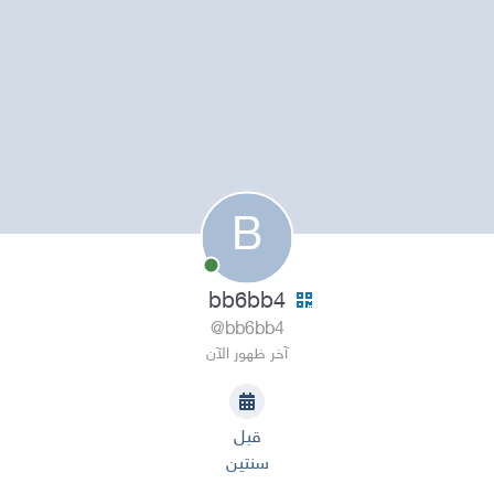
B
bb6bb4
@bb6bb4
آخر ظهور الآن
قبل
سنتين