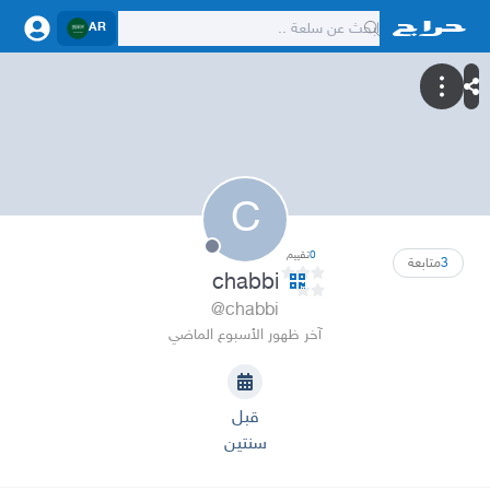
AR
C
0
تقييم
3
متابعة
chabbi
@chabbi
آخر ظهور الأسبوع الماضي
قبل
سنتين