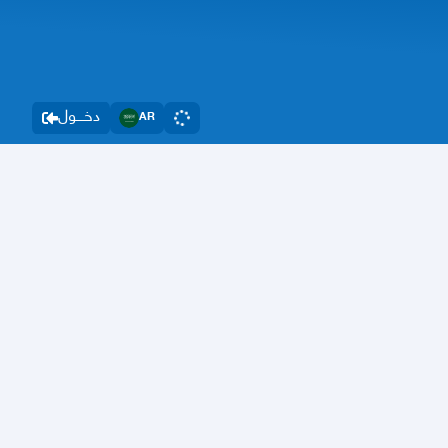
دخــــول
AR