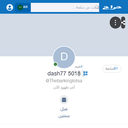
AR
D
0
تقييم
61
متابعة
dash77 5018
@Thebarkinglotsa
آخر ظهور الآن
قبل
سنتين