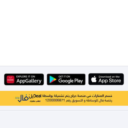
قسم العقارات في منصة حراج يتم تشغيلة بواسطة
رخصة فال للوساطة و التسويق رقم 1200006871