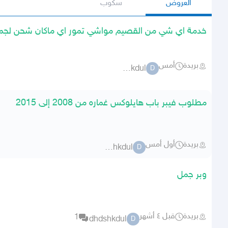
العروض
سكوب
خدمة اي شي من القصيم مواشي تمور اي ماكان شحن لجمي
بريدة
أمس
dhdshkdul
D
مطلوب فيبر باب هايلوكس غماره من 2008 إلى 2015
بريدة
أول أمس
dhdshkdul
D
وبر جمل
بريدة
قبل ٤ أشهر
1
dhdshkdul
D