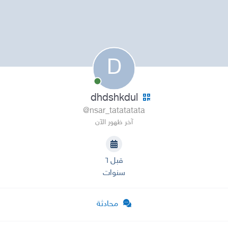
D
dhdshkdul
@nsar_tatatatata
آخر ظهور الآن
قبل ٦
سنوات
محادثة