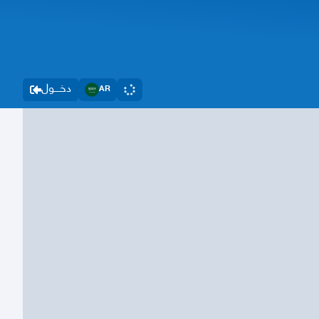
دخــــول
AR