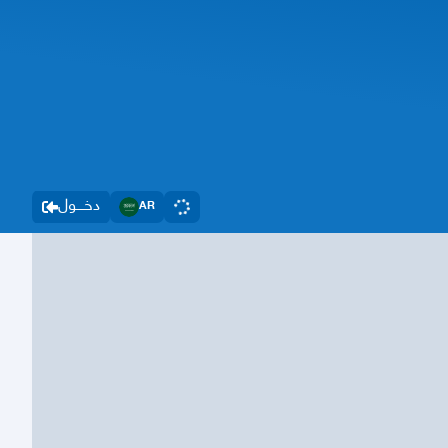
دخــــول
AR