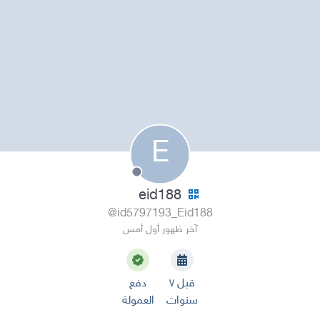
E
eid188
@id5797193_Eid188
آخر ظهور أول أمس
قبل ٧
دفع
سنوات
العمولة