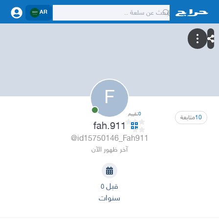
AR
F
0
تقييم
10
متابعة
fah.911
@id15750146_Fah911
آخر ظهور الآن
قبل ٥
سنوات