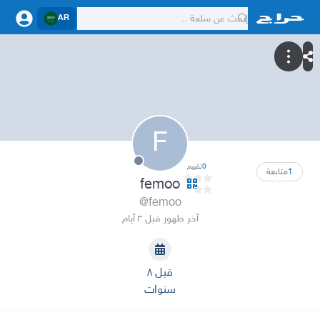
AR
F
0
تقييم
1
متابعة
femoo
@femoo
آخر ظهور قبل ٣ أيام
قبل ٨
سنوات