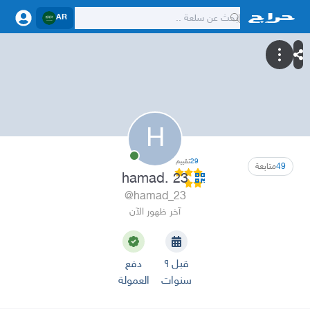
AR
H
29
تقييم
49
متابعة
hamad. 23
@hamad_23
آخر ظهور الآن
قبل ٩
دفع
سنوات
العمولة