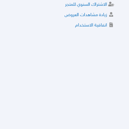
الاشتراك السنوي للمتجر
زيادة مشاهدات العروض
اتفاقية الاستخدام
خدمة الشراء الموثوق
توثيق المتجر و إضافة التراخيص
مركز الأمان
نظام التقييم
نظام الخصم
الحسابات والأرقام الموقوفة
قائمة السلع والعروض الممنوعة
الأسئلة الشائعة
سياسة الخصوصية