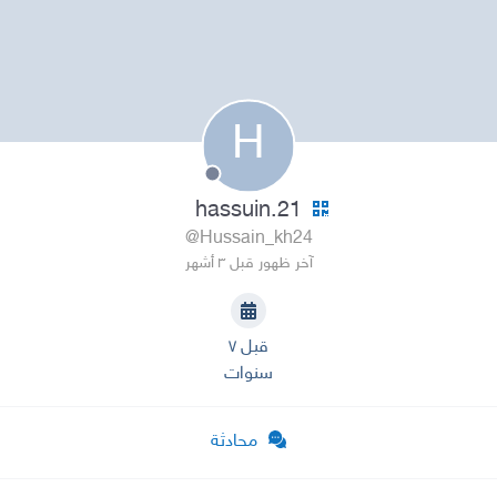
H
hassuin.21
@Hussain_kh24
آخر ظهور قبل ٣ أشهر
قبل ٧
سنوات
محادثة