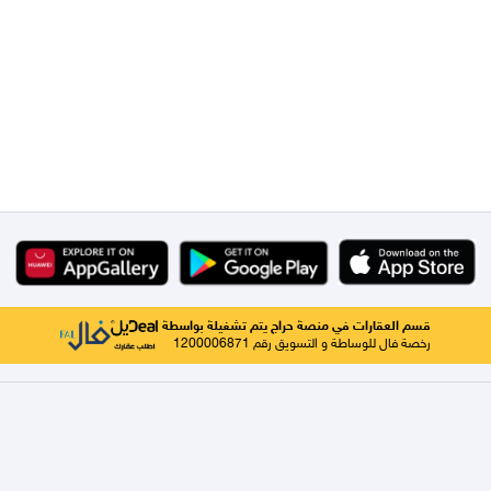
قسم العقارات في منصة حراج يتم تشغيلة بواسطة
رخصة فال للوساطة و التسويق رقم 1200006871