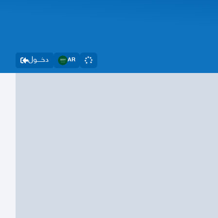
دخــــول
AR