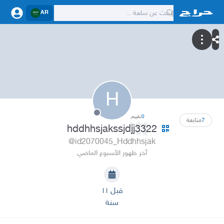
AR
H
0
تقييم
7
متابعة
hddhhsjakssjdjj3322
@id2070045_Hddhhsjak
آخر ظهور الأسبوع الماضي
قبل ١١
سنة