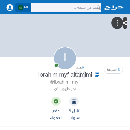
AR
I
0
تقييم
43
متابعة
ibrahim myf altamimi
@Ibrahim_myf
آخر ظهور الآن
قبل ٩
دفع
سنوات
العمولة