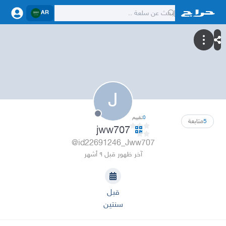
AR
J
0
تقييم
5
متابعة
jww707
@id22691246_Jww707
آخر ظهور قبل ٩ أشهر
قبل
سنتين