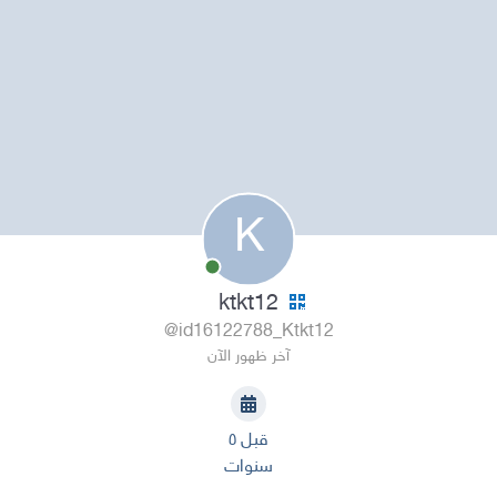
K
ktkt12
@id16122788_Ktkt12
آخر ظهور الآن
قبل ٥
سنوات