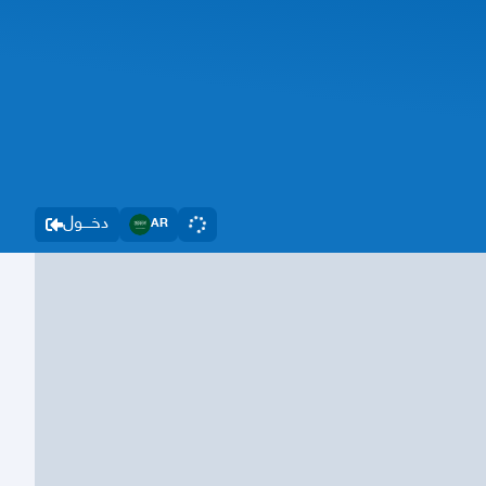
دخــــول
AR