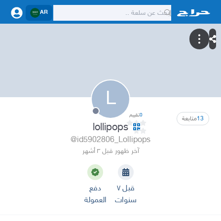
AR
L
0
تقييم
13
متابعة
lollipops
@id5902806_Lollipops
آخر ظهور قبل ٣ أشهر
قبل ٧
دفع
سنوات
العمولة