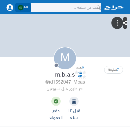
AR
M
0
تقييم
7
متابعة
m.b.a.s
@id1552047_Mbas
آخر ظهور قبل أسبوعين
قبل ١٢
دفع
سنة
العمولة