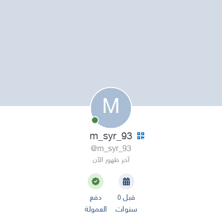
M
m_syr_93
@m_syr_93
آخر ظهور الآن
قبل ٥
دفع
سنوات
العمولة