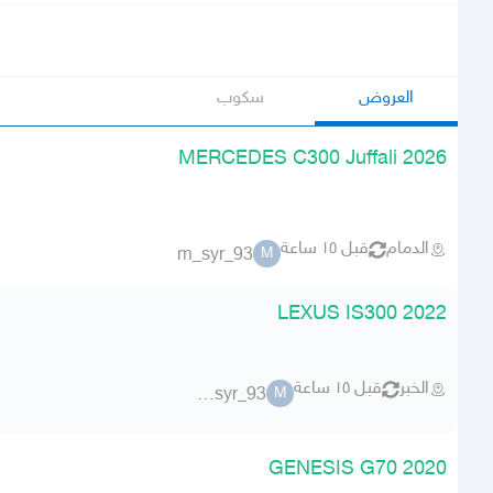
العروض
سكوب
MERCEDES C300 Juffali 2026
الدمام
قبل ١٥ ساعة
m_syr_93
M
LEXUS IS300 2022
الخبر
قبل ١٥ ساعة
m_syr_93
M
GENESIS G70 2020