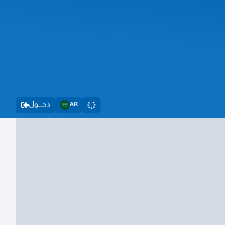
دخــــول
AR