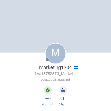
M
marketing1204
@id15782570_Marketin
آخر ظهور قبل شهرين
قبل ٥
دفع
سنوات
العمولة