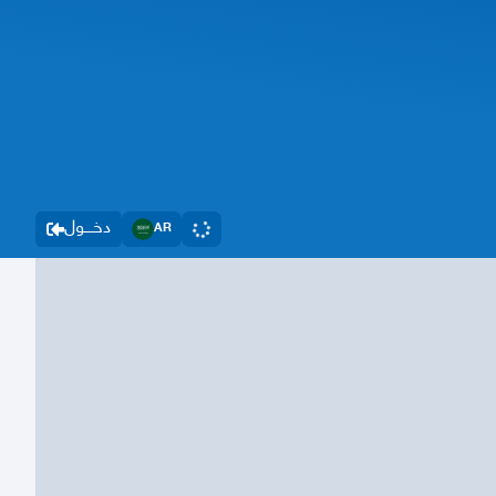
دخــــول
AR