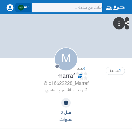
AR
M
0
تقييم
2
متابعة
marraf
@id16522228_Marraf
آخر ظهور الأسبوع الماضي
قبل ٥
سنوات