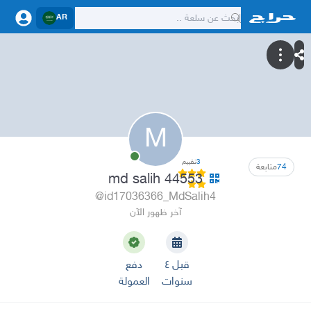
AR
M
3
تقييم
74
متابعة
md salih 44553
@id17036366_MdSalih4
آخر ظهور الآن
قبل ٤
دفع
سنوات
العمولة