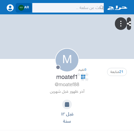
AR
M
0
تقييم
21
متابعة
moatef1
@moatef88
آخر ظهور قبل شهرين
قبل ١٣
سنة