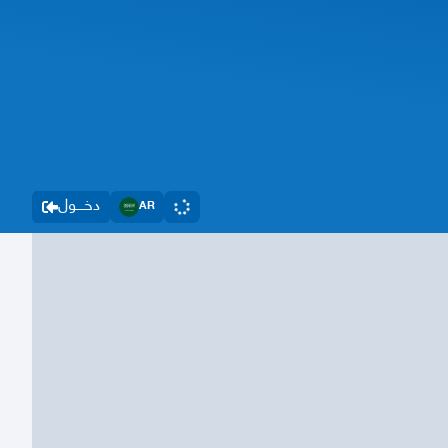
دخــــول
AR