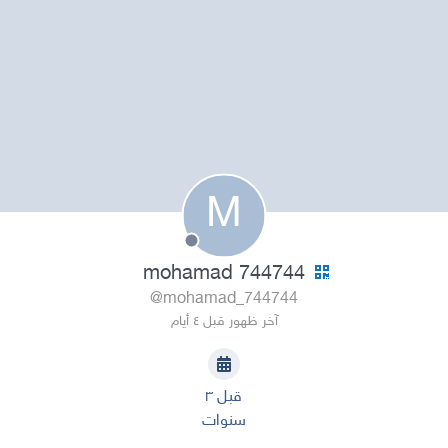
M
mohamad 744744
@mohamad_744744
آخر ظهور قبل ٤ أيام
قبل ٣
سنوات