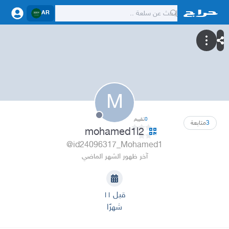
AR
M
0
تقييم
3
متابعة
mohamed1l2
@id24096317_Mohamed1
آخر ظهور الشهر الماضي
قبل ١١
شهرًا