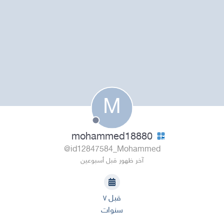
M
mohammed18880
@id12847584_Mohammed
آخر ظهور قبل أسبوعين
قبل ٧
سنوات