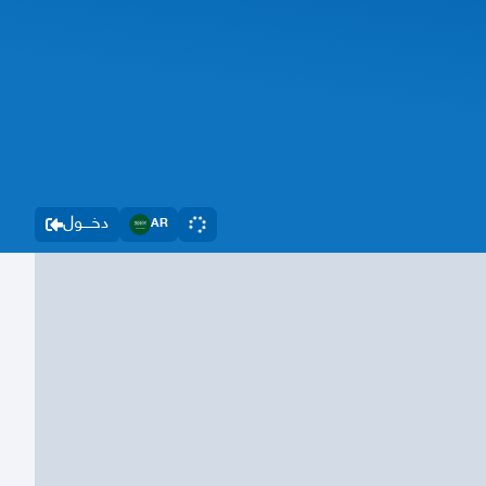
دخــــول
AR