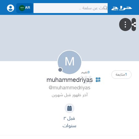
AR
M
0
تقييم
1
متابعة
muhammedriyas
@muhammedriyas
آخر ظهور قبل شهرين
قبل ٣
سنوات