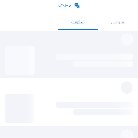
محادثة
العروض
سكوب