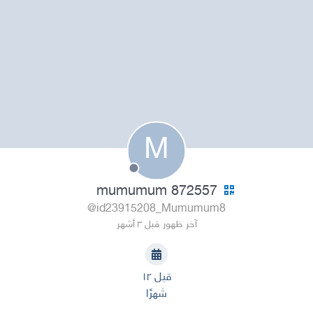
M
mumumum 872557
@id23915208_Mumumum8
آخر ظهور قبل ٣ أشهر
قبل ١٢
شهرًا