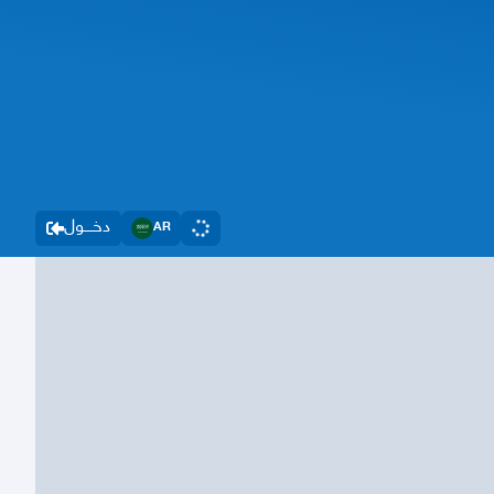
دخــــول
AR