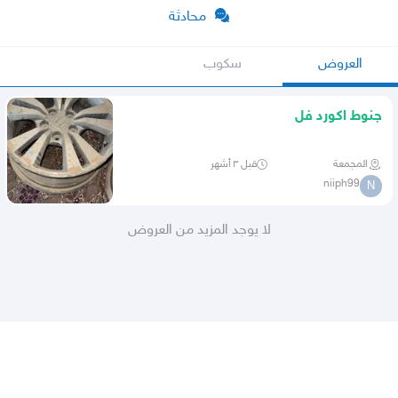
محادثة
العروض
سكوب
جنوط اكورد فل
المجمعة
قبل ٣ أشهر
niiph99
N
لا يوجد المزيد من العروض