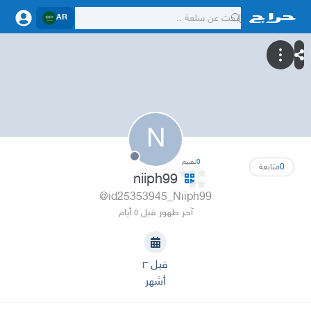
AR
N
0
تقييم
0
متابعة
niiph99
@id25353945_Niiph99
آخر ظهور قبل ٥ أيام
قبل ٣
أشهر