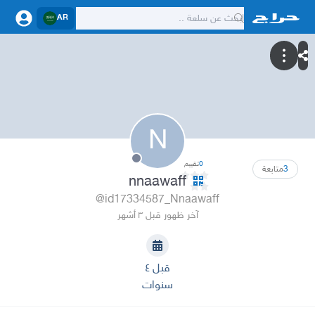
AR
N
0
تقييم
3
متابعة
nnaawaff
@id17334587_Nnaawaff
آخر ظهور قبل ٣ أشهر
قبل ٤
سنوات