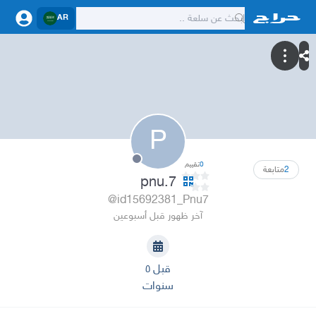
AR
P
0
تقييم
2
متابعة
pnu.7
@id15692381_Pnu7
آخر ظهور قبل أسبوعين
قبل ٥
سنوات