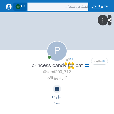
AR
P
11
تقييم
70
متابعة
princess candy for cat
@sami200_712
آخر ظهور الآن
قبل ١٢
سنة