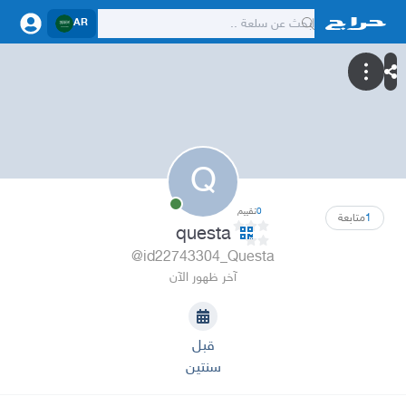
AR
Q
0
تقييم
1
متابعة
questa
@id22743304_Questa
آخر ظهور الآن
قبل
سنتين