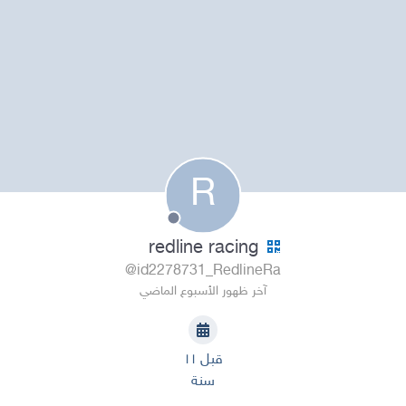
R
redline racing
@id2278731_RedlineRa
آخر ظهور الأسبوع الماضي
قبل ١١
سنة