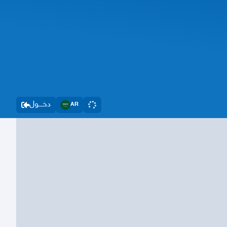
دخــــول
AR