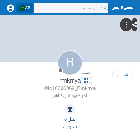
AR
R
0
تقييم
6
متابعة
rmkrrya
@id16006069_Rmkrrya
آخر ظهور قبل ٤ أيام
قبل ٥
سنوات