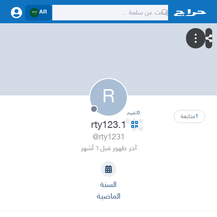
AR
R
0
تقييم
1
متابعة
rty123.1
@rty1231
آخر ظهور قبل ٦ أشهر
السنة
الماضية