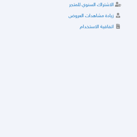
الاشتراك السنوي للمتجر
زيادة مشاهدات العروض
اتفاقية الاستخدام
خدمة الشراء الموثوق
توثيق المتجر و إضافة التراخيص
مركز الأمان
نظام التقييم
نظام الخصم
الحسابات والأرقام الموقوفة
قائمة السلع والعروض الممنوعة
الأسئلة الشائعة
سياسة الخصوصية