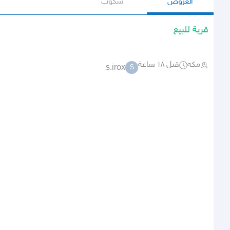
العروض
سكوب
قرية للبيع
مكه
قبل ١٨ ساعة
s.irox
S