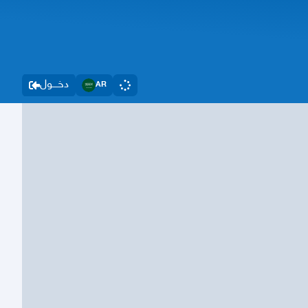
دخــــول
AR