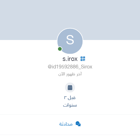
S
s.irox
@id19592886_Sirox
آخر ظهور الآن
قبل ٣
سنوات
محادثة