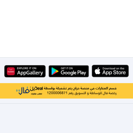
قسم العقارات في منصة حراج يتم تشغيلة بواسطة
رخصة فال للوساطة و التسويق رقم 1200006871