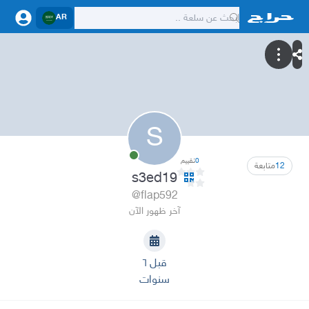
AR
S
0
تقييم
12
متابعة
s3ed19
@flap592
آخر ظهور الآن
قبل ٦
سنوات