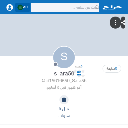
AR
S
0
تقييم
0
متابعة
s_ara56
@id15616550_Sara56
آخر ظهور قبل ٤ أسابيع
قبل ٥
سنوات