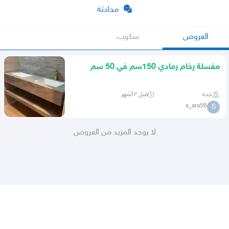
محادثة
العروض
سكوب
مغسلة رخام رمادي 150سم في 50 سم
جده
قبل ٣ أشهر
s_ara56
S
لا يوجد المزيد من العروض